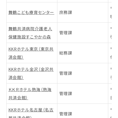
〒6
舞鶴こども療育センター
庶務課
吸
舞鶴共済病院介護老人
〒6
管理課
保健施設すこやかの森
引土
KKRホテル東京（東京共
〒1
総務課
済会館）
代田
KKRホテル金沢（金沢共
〒9
管理課
済会館）
手町
ＫＫＲホテル熱海（熱海
〒4
管理課
共済会館）
日町
KKRホテル名古屋（名古
〒4
管理課
屋共済会館）
中区