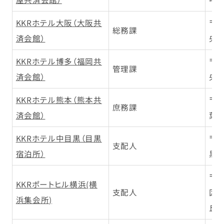
KKRホテル大阪（大阪共
〒5
総務課
済会館）
央区
KKRホテル博多（福岡共
〒8
管理課
済会館）
央区
KKRホテル熊本（熊本共
〒8
庶務課
済会館）
葉城
KKRホテル中目黒（目黒
〒1
支配人
宿泊所）
黒区
〒2
KKRポートヒル横浜(横
支配人
区山
浜集会所)
丘