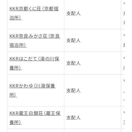
〒6
KKR京都くに荘（京都宿
支配人
京
泊所）
る東
KKR奈良みかさ荘（奈良
〒6
支配人
宿泊所）
畑大
KKRはこだて（湯の川保
〒0
支配人
養所）
川町
〒0
KKRかわゆ（川湯保養
支配人
上
所）
-2-
KKR蔵王白銀荘（蔵王保
〒9
支配人
養所）
王温