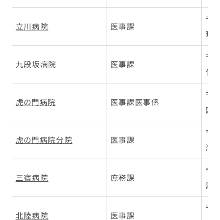
〒1
立川病院
医事課
町4-
〒1
九段坂病院
医事課
代田
〒1
虎の門病院
医事課医事係
区虎
〒2
虎の門病院分院
医事課
津区
〒1
三宿病院
庶務課
黒区
〒9
北陸病院
医事課