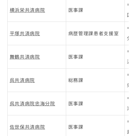
〒2
横浜栄共済病院
医事課
区桂
〒2
平塚共済病院
病歴管理課患者支援室
分9
〒6
舞鶴共済病院
医事課
浜1
〒7
呉共済病院
総務課
央2-
〒7
呉共済病院忠海分院
医事課
海中
〒8
佐世保共済病院
医事課
島地