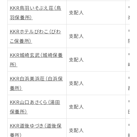
KKR鳥羽いそぶえ荘（鳥
〒5
支配人
羽保養所）
楽島
KKRホテルびわこ（びわ
〒5
支配人
こ保養所）
阪本
KKR城崎玄武（城崎保養
〒6
支配人
所）
崎町
KKR白浜美浜荘（白浜保
〒6
支配人
養所）
西牟
KKR山口あさくら（湯田
〒7
支配人
保養所）
田町
KKR道後ゆづき（道後保
〒7
支配人
養所）
崎町