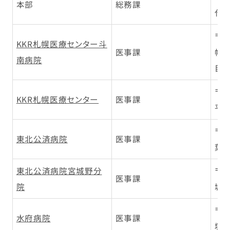
本部
総務課
代田
〒0
KKR札幌医療センター斗
医事課
幌
南病院
目3
〒0
KKR札幌医療センター
医事課
平区
〒9
東北公済病院
医事課
葉区
東北公済病院宮城野分
〒9
医事課
院
城野
〒3
水府病院
医事課
塚1