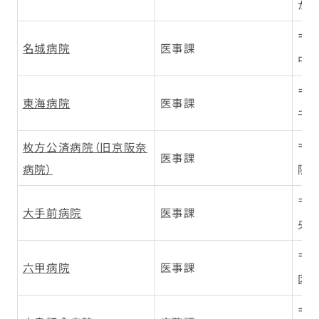
が丘
〒4
名城病院
医事課
中区
〒4
東海病院
医事課
千種
枚方公済病院（旧京阪奈
〒5
医事課
病院）
阪東
〒5
大手前病院
医事課
央区
〒6
六甲病院
医事課
区土
〒7