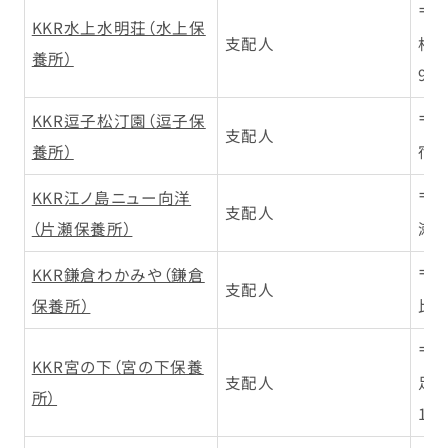
〒3
KKR水上水明荘（水上保
支配人
根
養所）
9
KKR逗子松汀園（逗子保
〒2
支配人
養所）
宿3-
KKR江ノ島ニュー向洋
〒2
支配人
（片瀬保養所）
瀬海
KKR鎌倉わかみや（鎌倉
〒2
支配人
保養所）
比ガ
〒2
KKR宮の下（宮の下保養
支配人
足
所）
14