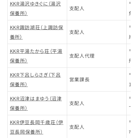
KKR湯沢ゆきぐに（湯沢
〒9
支配人
保養所）
魚沼
KKR諏訪湖荘（上諏訪保
〒3
支配人
養所）
岸通
KKR平湯たから荘（平湯
〒5
支配人代理
保養所）
飛騨
KKR下呂しらさぎ（下呂
〒5
営業課長
保養所）
120
KKR沼津はまゆう（沼津
〒4
支配人
保養所）
下1
KKR伊豆長岡千歳荘（伊
〒4
支配人
豆長岡保養所）
市古