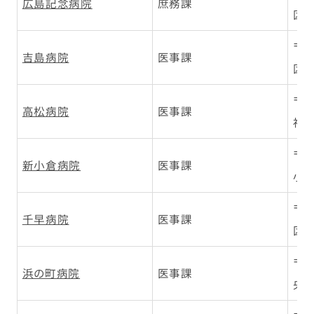
広島記念病院
庶務課
区本
〒7
吉島病院
医事課
区吉
〒7
高松病院
医事課
神前
〒8
新小倉病院
医事課
小倉
〒8
千早病院
医事課
区千
〒8
浜の町病院
医事課
央区