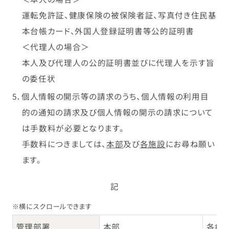
運転免許証、健康保険の被保険者証、写真付き住民基
本台帳カード、外国人登録証明書等公的証明書
＜代理人の場合＞
本人及び代理人の公的証明書並びに代理人を示す旨
の委任状
5．個人情報の開示等の請求のうち、個人情報の利用目
的の通知の請求及び個人情報の開示の請求について
は手数料が必要となります。
手数料につきましては、
本部
及び
各施設
にお尋ね願い
ます。
記
※横にスクロールできます
管理部署
本部
各病