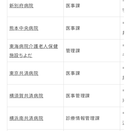
〒8
新別府病院
医事課
字鶴
〒8
熊本中央病院
医事課
井島
東海病院介護老人保健
〒4
管理課
施設ちよだ
千種
〒1
東京共済病院
医事課
黒区
〒2
横須賀共済病院
医事管理課
米が
〒2
横浜南共済病院
診療情報管理課
沢区